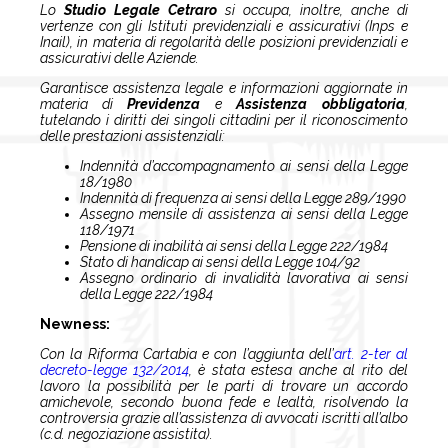
Lo
Studio Legale Cetraro
si occupa, inoltre, anche di
vertenze con gli Istituti previdenziali e assicurativi (Inps e
Inail), in materia di regolarità delle posizioni previdenziali e
assicurativi delle Aziende.
Garantisce assistenza legale e informazioni aggiornate in
materia di
Previdenza
e
Assistenza obbligatoria
,
tutelando i diritti dei singoli cittadini per il riconoscimento
delle prestazioni assistenziali:
Indennità d’accompagnamento ai sensi della Legge
18/1980
Indennità di frequenza ai sensi della Legge 289/1990
Assegno mensile di assistenza ai sensi della Legge
118/1971
Pensione di inabilità ai sensi della Legge 222/1984
Stato di handicap ai sensi della Legge 104/92
Assegno ordinario di invalidità lavorativa ai sensi
della Legge 222/1984
Newness:
Con la Riforma Cartabia e con l’aggiunta dell’
art. 2-ter al
decreto-legge 132/2014
, è stata estesa anche al rito del
lavoro la possibilità per le parti di trovare un accordo
amichevole, secondo buona fede e lealtà, risolvendo la
controversia grazie all’assistenza di avvocati iscritti all’albo
(c.d. negoziazione assistita).